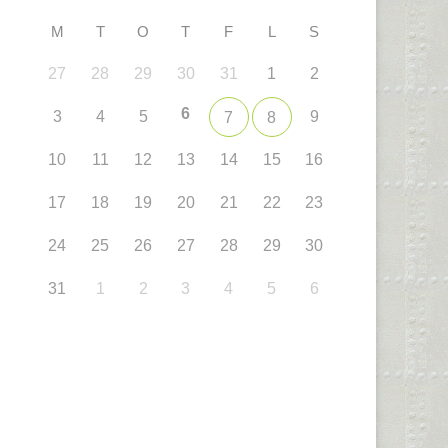
M
T
O
T
F
L
S
27
28
29
30
31
1
2
6
3
4
5
9
7
8
10
11
12
13
14
15
16
17
18
19
20
21
22
23
24
25
26
27
28
29
30
31
1
2
3
4
5
6