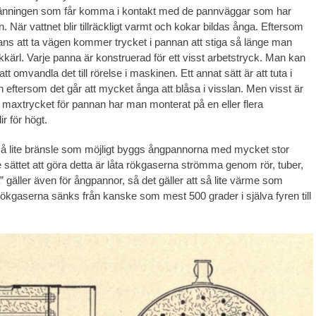
rbränningen som får komma i kontakt med de pannväggar som har
 När vattnet blir tillräckligt varmt och kokar bildas ånga. Eftersom
tans att ta vägen kommer trycket i pannan att stiga så länge man
ckkärl. Varje panna är konstruerad för ett visst arbetstryck. Man kan
tt omvandla det till rörelse i maskinen. Ett annat sätt är att tuta i
n eftersom det går att mycket ånga att blåsa i visslan. Men visst är
 maxtrycket för pannan har man monterat på en eller flera
r för högt.
å lite bränsle som möjligt byggs ångpannorna med mycket stor
 sättet att göra detta är låta rökgaserna strömma genom rör, tuber,
 gäller även för ångpannor, så det gäller att så lite värme som
ökgaserna sänks från kanske som mest 500 grader i själva fyren till