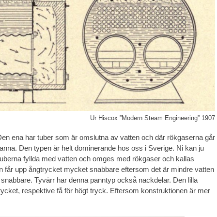
Ur Hiscox ”Modern Steam Engineering” 1907
 Den ena har tuber som är omslutna av vatten och där rökgaserna går
anna. Den typen är helt dominerande hos oss i Sverige. Ni kan ju
r tuberna fyllda med vatten och omges med rökgaser och kallas
n får upp ångtrycket mycket snabbare eftersom det är mindre vatten
snabbare. Tyvärr har denna panntyp också nackdelar. Den lilla
trycket, respektive få för högt tryck. Eftersom konstruktionen är mer