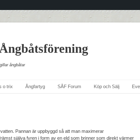
 Ångbåtsförening
illar ångbåtar
 o trix
Ångfartyg
SÅF Forum
Köp och Sälj
Ev
d vatten. Pannan är uppbyggd så att man maximerar
e främst själva fyren i form av en eld som brinner som direkt värmer