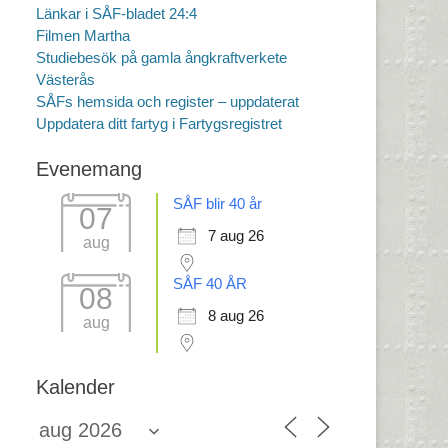
Länkar i SÅF-bladet 24:4
Filmen Martha
Studiebesök på gamla ångkraftverkete
Västerås
SÅFs hemsida och register – uppdaterat
Uppdatera ditt fartyg i Fartygsregistret
Evenemang
SÅF blir 40 år
07
7 aug 26
aug
SÅF 40 ÅR
08
8 aug 26
aug
Kalender