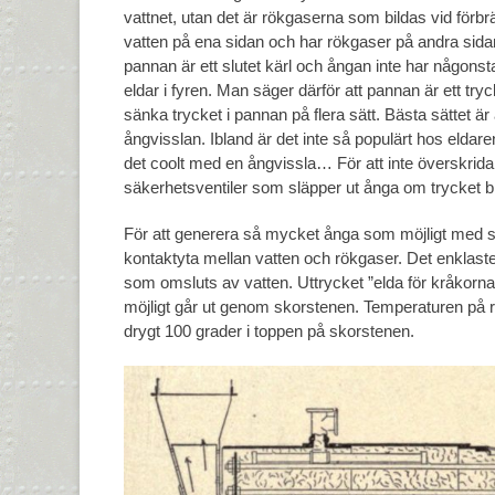
vattnet, utan det är rökgaserna som bildas vid fö
vatten på ena sidan och har rökgaser på andra sidan.
pannan är ett slutet kärl och ångan inte har någons
eldar i fyren. Man säger därför att pannan är ett try
sänka trycket i pannan på flera sätt. Bästa sättet är a
ångvisslan. Ibland är det inte så populärt hos eldare
det coolt med en ångvissla… För att inte överskrida
säkerhetsventiler som släpper ut ånga om trycket bli
För att generera så mycket ånga som möjligt med s
kontaktyta mellan vatten och rökgaser. Det enklaste
som omsluts av vatten. Uttrycket ”elda för kråkorna”
möjligt går ut genom skorstenen. Temperaturen på r
drygt 100 grader i toppen på skorstenen.