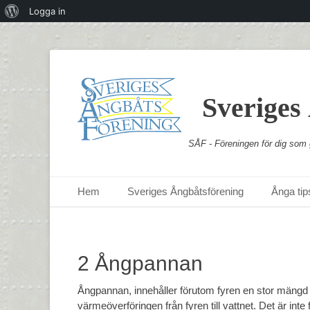
Om
Logga in
WordPress
Sveriges
SÅF - Föreningen för dig som g
Primär meny
Hoppa
Hem
Sveriges Ångbåtsförening
Ånga tips
till
innehåll
2 Ångpannan
Ångpannan, innehåller förutom fyren en stor mäng
värmeöverföringen från fyren till vattnet. Det är int