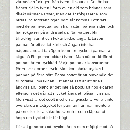
värmeöverföringen från fyren till vattnet. Det är inte
främst själva fyren i form av en eld som brinner som
direkt värmer vattnet, utan det är rökgaserna som
bildas vid förbränningen som får komma i kontakt
med de pannväggar som har vatten på ena sidan och
har rökgaser på andra sidan. När vattnet blir
tillräckligt varmt och kokar bildas ånga. Eftersom
pannan är ett slutet kärl och ångan inte har
någonstans att ta vägen kommer trycket i pannan att
stiga så länge man eldar i fyren. Man säger därför att
pannan är ett tryckkärl. Varje panna är konstruerad
för ett visst arbetstryck. Man kan sänka trycket i
pannan på flera sätt. Bästa sättet är att omvandla det
till rörelse i maskinen. Ett annat sätt är att tuta i
ångvisslan. Ibland är det inte så populärt hos eldaren
eftersom det går att mycket ånga att blåsa i visslan.
Men visst är det coolt med en ångvissla… För att inte
överskrida maxtrycket för pannan har man monterat
på en eller flera säkerhetsventiler som släpper ut
ånga om trycket blir för högt.
För att generera så mycket ånga som möjligt med så