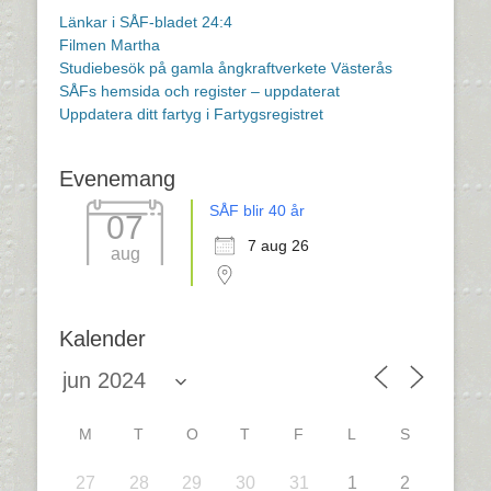
Länkar i SÅF-bladet 24:4
Filmen Martha
Studiebesök på gamla ångkraftverkete Västerås
SÅFs hemsida och register – uppdaterat
Uppdatera ditt fartyg i Fartygsregistret
Evenemang
SÅF blir 40 år
07
7 aug 26
aug
Kalender
M
T
O
T
F
L
S
27
28
29
30
31
1
2