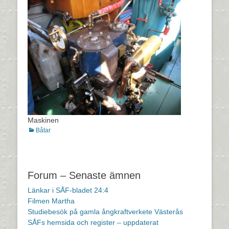
Maskinen
Kategorier
Båtar
Inläggsnavigering
Forum – Senaste ämnen
Länkar i SÅF-bladet 24:4
Filmen Martha
Studiebesök på gamla ångkraftverkete Västerås
SÅFs hemsida och register – uppdaterat