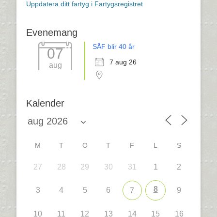
Uppdatera ditt fartyg i Fartygsregistret
Evenemang
SÅF blir 40 år
07
7 aug 26
aug
Kalender
M
T
O
T
F
L
S
27
28
29
30
31
1
2
8
3
4
5
6
9
7
10
11
12
13
14
15
16