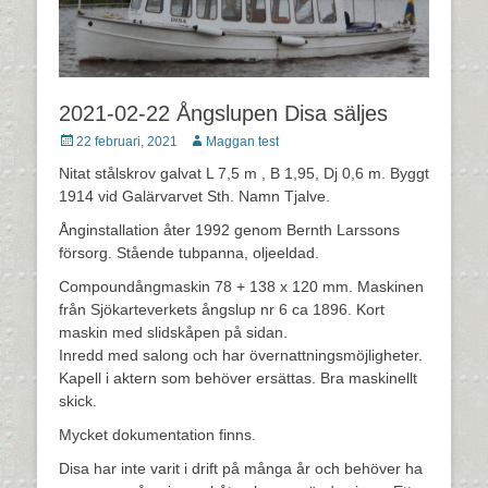
2021-02-22 Ångslupen Disa säljes
Postades
Författare
22 februari, 2021
Maggan test
den
Nitat stålskrov galvat L 7,5 m , B 1,95, Dj 0,6 m. Byggt
1914 vid Galärvarvet Sth. Namn Tjalve.
Ånginstallation åter 1992 genom Bernth Larssons
försorg. Stående tubpanna, oljeeldad.
Compoundångmaskin 78 + 138 x 120 mm. Maskinen
från Sjökarteverkets ångslup nr 6 ca 1896. Kort
maskin med slidskåpen på sidan.
Inredd med salong och har övernattningsmöjligheter.
Kapell i aktern som behöver ersättas. Bra maskinellt
skick.
Mycket dokumentation finns.
Disa har inte varit i drift på många år och behöver ha