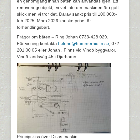
en genomgång innan båten kan användas igen. Ett
renoveringsobjekt, vi vet inte om maskinen är i gott
skick men vi tror det. Därav sänkt pris till 100.000:-
feb 2025. Mars 2026 kanske priset är
förhandlingsbart.
Frågor om båten – Ring Johan 0733-428 029.
För visning kontakta
helene@hummerhielm.se
, 072-
201 00 05 eller Johan . Finns vid Vindö byggvaror,
Vindö landsväg 45 i Djurhamn.
Principskiss över Disas maskin