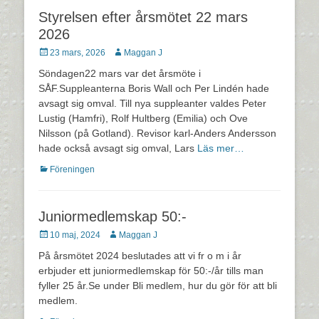
Styrelsen efter årsmötet 22 mars
2026
Postades
Författare
23 mars, 2026
Maggan J
den
Söndagen22 mars var det årsmöte i
SÅF.Suppleanterna Boris Wall och Per Lindén hade
avsagt sig omval. Till nya suppleanter valdes Peter
Lustig (Hamfri), Rolf Hultberg (Emilia) och Ove
Nilsson (på Gotland). Revisor karl-Anders Andersson
hade också avsagt sig omval, Lars
Läs mer…
Kategorier
Föreningen
Juniormedlemskap 50:-
Postades
Författare
10 maj, 2024
Maggan J
den
På årsmötet 2024 beslutades att vi fr o m i år
erbjuder ett juniormedlemskap för 50:-/år tills man
fyller 25 år.Se under Bli medlem, hur du gör för att bli
medlem.