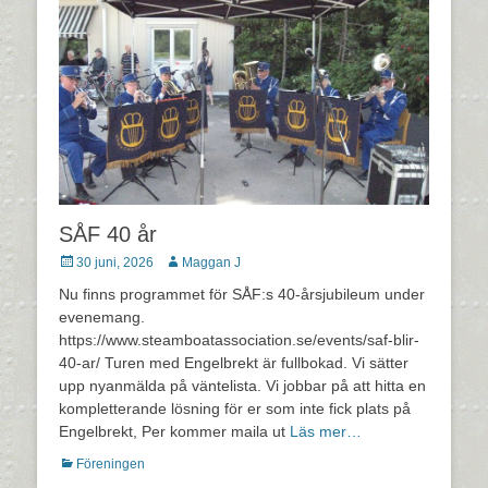
SÅF 40 år
Postades
Författare
30 juni, 2026
Maggan J
den
Nu finns programmet för SÅF:s 40-årsjubileum under
evenemang.
https://www.steamboatassociation.se/events/saf-blir-
40-ar/ Turen med Engelbrekt är fullbokad. Vi sätter
upp nyanmälda på väntelista. Vi jobbar på att hitta en
kompletterande lösning för er som inte fick plats på
Engelbrekt, Per kommer maila ut
Läs mer…
Kategorier
Föreningen