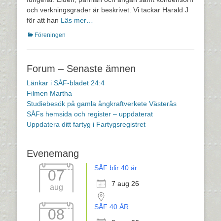
och verkningsgrader är beskrivet. Vi tackar Harald J
för att han
Läs mer…
Kategorier
Föreningen
Forum – Senaste ämnen
Länkar i SÅF-bladet 24:4
Filmen Martha
Studiebesök på gamla ångkraftverkete Västerås
SÅFs hemsida och register – uppdaterat
Uppdatera ditt fartyg i Fartygsregistret
Evenemang
SÅF blir 40 år
07
7 aug 26
aug
SÅF 40 ÅR
08