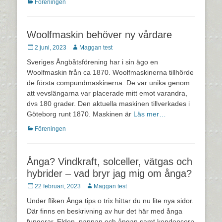
Kategorier
Föreningen
Woolfmaskin behöver ny vårdare
Postades
Författare
2 juni, 2023
Maggan test
den
Sveriges Ångbåtsförening har i sin ägo en
Woolfmaskin från ca 1870. Woolfmaskinerna tillhörde
de första compundmaskinerna. De var unika genom
att vevslängarna var placerade mitt emot varandra,
dvs 180 grader. Den aktuella maskinen tillverkades i
Göteborg runt 1870. Maskinen är
Läs mer…
Kategorier
Föreningen
Ånga? Vindkraft, solceller, vätgas och
hybrider – vad bryr jag mig om ånga?
Postades
Författare
22 februari, 2023
Maggan test
den
Under fliken Ånga tips o trix hittar du nu lite nya sidor.
Där finns en beskrivning av hur det här med ånga
fungerar. Elden, pannan och ångan samt kondensorn