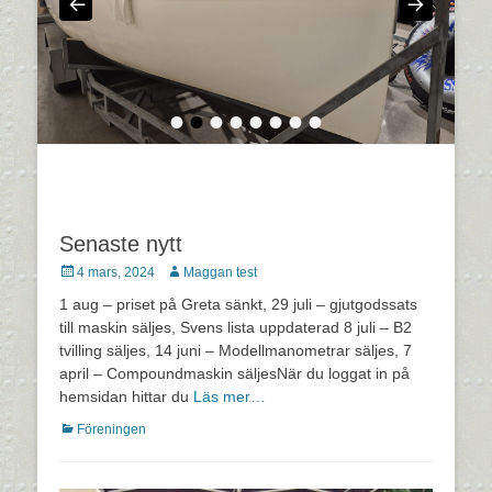
•
•
•
•
•
•
•
•
Senaste nytt
Postades
Författare
4 mars, 2024
Maggan test
den
1 aug – priset på Greta sänkt, 29 juli – gjutgodssats
till maskin säljes, Svens lista uppdaterad 8 juli – B2
tvilling säljes, 14 juni – Modellmanometrar säljes, 7
april – Compoundmaskin säljesNär du loggat in på
hemsidan hittar du
Läs mer…
Kategorier
Föreningen