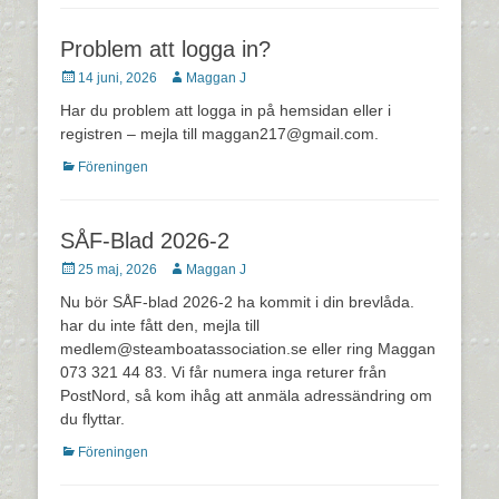
Problem att logga in?
Postades
Författare
14 juni, 2026
Maggan J
den
Har du problem att logga in på hemsidan eller i
registren – mejla till maggan217@gmail.com.
Kategorier
Föreningen
SÅF-Blad 2026-2
Postades
Författare
25 maj, 2026
Maggan J
den
Nu bör SÅF-blad 2026-2 ha kommit i din brevlåda.
har du inte fått den, mejla till
medlem@steamboatassociation.se eller ring Maggan
073 321 44 83. Vi får numera inga returer från
PostNord, så kom ihåg att anmäla adressändring om
du flyttar.
Kategorier
Föreningen