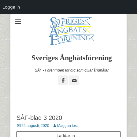
Logga in
Sveriges Ångbåtsförening
SÅF - Föreningen för dig som gillar ångbåtar
Facebook
Email
SÅF-blad 3 2020
Postades
Författare
25 augusti, 2020
Maggan test
den
Laddar in …