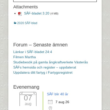
Attachments
SÅF-bladet 3.20
(4 MB)
Kategorier
2020 SÅF-blad
Inläggsnavigering
Forum – Senaste ämnen
Länkar i SÅF-bladet 24:4
Filmen Martha
Studiebesök på gamla ångkraftverkete Västerås
SÅFs hemsida och register – uppdaterat
Uppdatera ditt fartyg i Fartygsregistret
Evenemang
SÅF blir 40 år
07
7 aug 26
aug